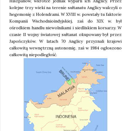
Hiszpanów, wkrótce jednak wyparli ich Anglicy. Przez
kolejne trzy wieki na terenie sułtanatu Anglicy walczyli o
hegemonię z Holendrami. W XVIII w. powstały tu faktorie
Kompanii Wschodnioindyjskiej, zaś do XIX w. był
ośrodkiem handlu niewolnikami i siedliskiem korsarzy. W
czasie II wojny światowej sułtanat okupowany był przez
Japończyków. W latach 70 Anglicy przyznali krajowi
całkowitą wewnętrzną autonomię, zaś w 1984 ogłoszono
całkowitą niepodległość.