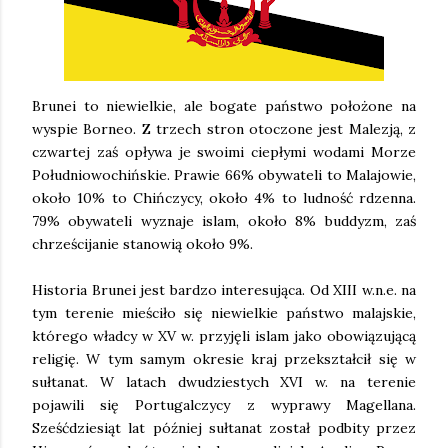
Brunei to niewielkie, ale bogate państwo położone na
wyspie Borneo. Z trzech stron otoczone jest Malezją, z
czwartej zaś opływa je swoimi ciepłymi wodami Morze
Południowochińskie. Prawie 66% obywateli to Malajowie,
około 10% to Chińczycy, około 4% to ludność rdzenna.
79% obywateli wyznaje islam, około 8% buddyzm, zaś
chrześcijanie stanowią około 9%.
Historia Brunei jest bardzo interesująca. Od XIII w.n.e. na
tym terenie mieściło się niewielkie państwo malajskie,
którego władcy w XV w. przyjęli islam jako obowiązującą
religię. W tym samym okresie kraj przekształcił się w
sułtanat. W latach dwudziestych XVI w. na terenie
pojawili się Portugalczycy z wyprawy Magellana.
Sześćdziesiąt lat później sułtanat został podbity przez