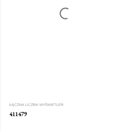
ŁĄCZNA LICZBA WYŚWIETLEŃ
4
1
1
4
7
9