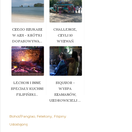
CZEGO SZUKASZ
CHALLENGE,
W AZJI - KRÓTKI
CZYLI 10
DOPASOWYWA...
WYZWAŃ
PODCZAS
PODRÓ...
LECHON I INNE
SIQUIJOR -
SPECJAŁY KUCHNI
WYSPA
FILIPIŃSKI...
SZAMANÓW,
UZDROWICIELI ...
Bohol/Panglao
Felietony
Filipiny
Udostępnij