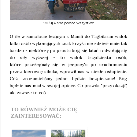
"Miłuj Pana ponad wszystko"
O ile w samolocie lecącym z Manili do Tagbilaran widok
kilku osób wykonujących znak krzyża nie zdziwił mnie tak
bardzo - niektórzy po prostu boją się latać i odwołują się
do siły wyższej - to widok trzydziestu osób,
które przeżegnały się w jeepney'u po uruchomieniu
przez kierowcę silnika, wprawił nas w niezłe osłupienie.
Cóż, zrozumieliśmy jedno: będzie bezpiecznie! Bóg
będzie nas miał w swojej opiece. Co prawda "przy okazji",
ale zawsze to coś.
TO RÓWNIEŻ MOŻE CIĘ
ZAINTERESOWAĆ: