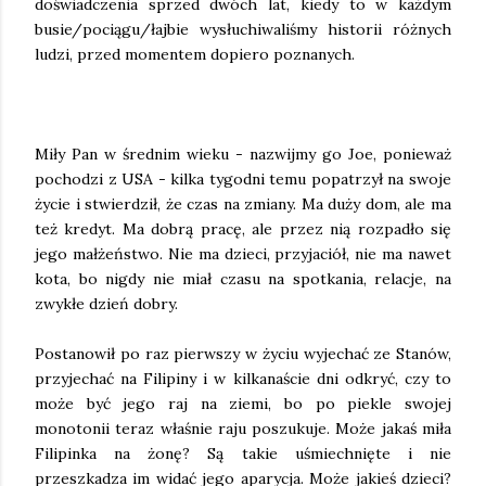
doświadczenia sprzed dwóch lat, kiedy to w każdym
busie/pociągu/łajbie wysłuchiwaliśmy historii różnych
ludzi, przed momentem dopiero poznanych.
Miły Pan w średnim wieku - nazwijmy go Joe, ponieważ
pochodzi z USA - kilka tygodni temu popatrzył na swoje
życie i stwierdził, że czas na zmiany. Ma duży dom, ale ma
też kredyt. Ma dobrą pracę, ale przez nią rozpadło się
jego małżeństwo. Nie ma dzieci, przyjaciół, nie ma nawet
kota, bo nigdy nie miał czasu na spotkania, relacje, na
zwykłe dzień dobry.
Postanowił po raz pierwszy w życiu wyjechać ze Stanów,
przyjechać na Filipiny i w kilkanaście dni odkryć, czy to
może być jego raj na ziemi, bo po piekle swojej
monotonii teraz właśnie raju poszukuje. Może jakaś miła
Filipinka na żonę? Są takie uśmiechnięte i nie
przeszkadza im widać jego aparycja. Może jakieś dzieci?