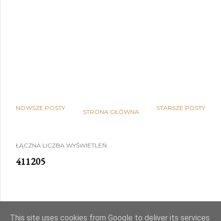
NOWSZE POSTY
STARSZE POSTY
STRONA GŁÓWNA
ŁĄCZNA LICZBA WYŚWIETLEŃ
4
1
1
2
0
5
This site uses cookies from Google to deliver its services