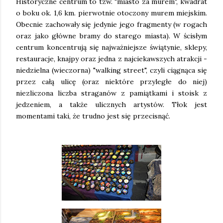
Historyczne centrum to tzw. "miasto za murem", kwadrat
o boku ok. 1,6 km. pierwotnie otoczony murem miejskim.
Obecnie zachowały się jedynie jego fragmenty (w rogach
oraz jako główne bramy do starego miasta). W ścisłym
centrum koncentrują się najważniejsze świątynie, sklepy,
restauracje, knajpy oraz jedna z najciekawszych atrakcji -
niedzielna (wieczorna) "walking street", czyli ciągnąca się
przez całą ulicę (oraz niektóre przyległe do niej)
niezliczona liczba straganów z pamiątkami i stoisk z
jedzeniem, a także ulicznych artystów. Tłok jest
momentami taki, że trudno jest się przecisnąć.