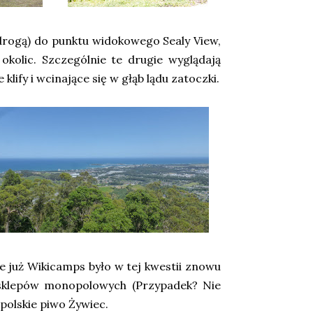
 drogą) do punktu widokowego Sealy View,
kolic. Szczególnie te drugie wyglądają
lify i wcinające się w głąb lądu zatoczki.
e już Wikicamps było w tej kwestii znowu
 sklepów monopolowych (Przypadek? Nie
 polskie piwo Żywiec.