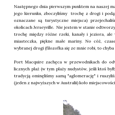
Następnego dnia pierwszym punktem na naszej map
jego kierunku, zboczyliśmy trochę z drogi i pod
oznaczane są turystyczne miejsca) przejechali
okolicach Jerseyville. Nie jestem w stanie odtworzyć
trochę między różne rzeki, kanały i jeziora, ale
miasteczka, piękne małe mariny. No cóż, czas
wybranej drogi (filozofka się ze mnie robi, to chyba
Port Macquire zachęca w przewodnikach do odw
licznych plaż (w tym plaży nudystów, jeśli ktoś b
tradycją ominęliśmy samą "aglomerację" i ruszyl
(jeden z najwyższych w Australii) koło miejscowości