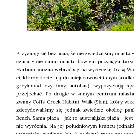
Przyznaję się bez bicia, że nie zwiedziliśmy miast
czasu - nie samo miasto bowiem przyciąga turys
Harbour można wybrać się na wycieczkę trasą Wat
ci, którzy docierają do miejscowości innym środk
greyhound czy inny autobus), wypożyczają spe
przejechać. Po drugie w samym centrum miasta
zwany Coffs Creek Habitat Walk (9km), który wie
zdecydowaliśmy się jednak zwiedzić okolicę pu
Beach. Sama plaża - jak to australijska plaża - jes
nie wyróżnia. Na jej południowym krańcu jednakż