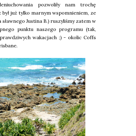
eniuchowania pozwoliły nam trochę
z był już tylko marnym wspomnieniem, ze
a sławnego Justina B.) ruszyliśmy zatem w
ępnego punktu naszego programu (tak,
prawdziwych wakacjach ;) - okolic Coffs
risbane.