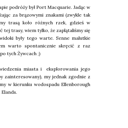
ie podróży był Port Macquarie. Jadąc w
ążając za brązowymi znakami (zwykle tak
śmy trasą koło różnych rzek, gdzieś w
 tej trasy, wiem tylko, że zaplątaliśmy się
 widoki były tego warte. Senne malutkie
em warto spontanicznie skręcić z raz
 po tych Żywcach ;)
iedzenia miasta i eksplorowania jego
yłby zainteresowany), my jednak zgodnie z
iśmy w kierunku wodospadu Ellenborough
 Elands.