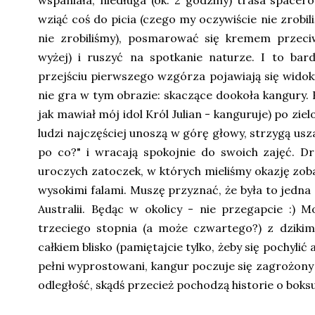
wspaniała, niedługa (ok. 2 godziny) trasa spac
wziąć coś do picia (czego my oczywiście nie zrobi
nie zrobiliśmy), posmarować się kremem przeciw
wyżej) i ruszyć na spotkanie naturze. I to ba
przejściu pierwszego wzgórza pojawiają się widoki
nie gra w tym obrazie: skaczące dookoła kangury. K
jak mawiał mój idol Król Julian - kanguruje) po ziel
ludzi najczęściej unoszą w górę głowy, strzygą usza
po co?" i wracają spokojnie do swoich zajęć. Dr
uroczych zatoczek, w których mieliśmy okazję zob
wysokimi falami. Muszę przyznać, że była to jedna 
Australii. Będąc w okolicy - nie przegapcie :) M
trzeciego stopnia (a może czwartego?) z dzik
całkiem blisko (pamiętajcie tylko, żeby się pochylić 
pełni wyprostowani, kangur poczuje się zagrożony 
odległość, skądś przecież pochodzą historie o boksu