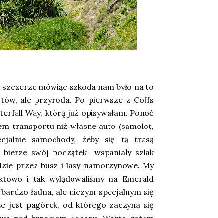
a - szczerze mówiąc szkoda nam było na to
tów, ale przyroda. Po pierwsze z Coffs
erfall Way, którą już opisywałam. Ponoć
iem transportu niż własne auto (samolot,
cjalnie samochody, żeby się tą trasą
 bierze swój początek wspaniały szlak
dzie przez busz i lasy namorzynowe. My
nktowo i tak wylądowaliśmy na Emerald
t bardzo ładna, ale niczym specjalnym się
e jest pagórek, od którego zaczyna się