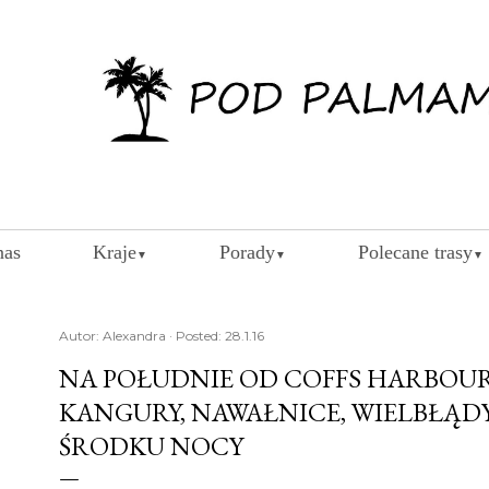
Przejdź do głównej zawartości
nas
Kraje
Porady
Polecane trasy
▼
▼
▼
Autor:
Alexandra
Posted:
28.1.16
NA POŁUDNIE OD COFFS HARBOUR 
KANGURY, NAWAŁNICE, WIELBŁĄDY 
ŚRODKU NOCY