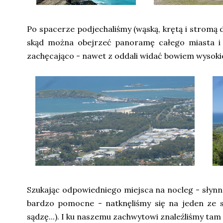
Po spacerze podjechaliśmy (wąską, krętą i stromą
skąd można obejrzeć panoramę całego miasta i o
zachęcająco - nawet z oddali widać bowiem wysokie k
Szukając odpowiedniego miejsca na nocleg - słynn
bardzo pomocne - natknęliśmy się na jeden ze
sądzę...). I ku naszemu zachwytowi znaleźliśmy tam