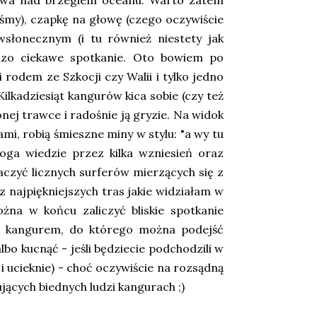
erowa nad brzegiem oceanu. Warto zatem
liśmy), czapkę na głowę (czego oczywiście
słonecznym (i tu również niestety jak
rdzo ciekawe spotkanie. Oto bowiem po
 rodem ze Szkocji czy Walii i tylko jedno
ilkadziesiąt kangurów kica sobie (czy też
onej trawce i radośnie ją gryzie. Na widok
mi, robią śmieszne miny w stylu: "a wy tu
oga wiedzie przez kilka wzniesień oraz
aczyć licznych surferów mierzących się z
z najpiękniejszych tras jakie widziałam w
ożna w końcu zaliczyć bliskie spotkanie
im kangurem, do którego można podejść
albo kucnąć - jeśli będziecie podchodzili w
i ucieknie) - choć oczywiście na rozsądną
jących biednych ludzi kangurach ;)