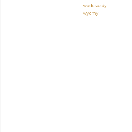
wodospady
wydmy