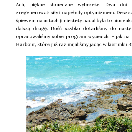
Ach, piękne słoneczne wybrzeże. Dwa dni l
zregenerować siły i napełniły optymizmem. Deszc
śpiewem na ustach (i niestety nadal była to piosenk
dalszą drogę. Dość szybko dotarliśmy do nast
opracowaliśmy sobie program wycieczki - jak na 
Harbour, które już raz mijaliśmy jadąc w kierunku B