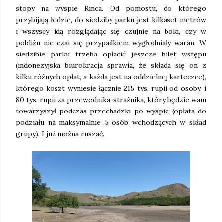
stopy na wyspie Rinca. Od pomostu, do którego
przybijają łodzie, do siedziby parku jest kilkaset metrów
i wszyscy idą rozglądając się czujnie na boki, czy w
pobliżu nie czai się przypadkiem wygłodniały waran. W
siedzibie parku trzeba opłacić jeszcze bilet wstępu
(indonezyjska biurokracja sprawia, że składa się on z
kilku różnych opłat, a każda jest na oddzielnej karteczce),
którego koszt wyniesie łącznie 215 tys. rupii od osoby, i
80 tys. rupii za przewodnika-strażnika, który będzie wam
towarzyszył podczas przechadzki po wyspie (opłata do
podziału na maksymalnie 5 osób wchodzących w skład
grupy). I już można ruszać.