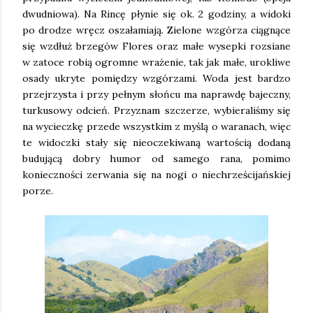
dwudniowa). Na Rincę płynie się ok. 2 godziny, a widoki
po drodze wręcz oszałamiają. Zielone wzgórza ciągnące
się wzdłuż brzegów Flores oraz małe wysepki rozsiane
w zatoce robią ogromne wrażenie, tak jak małe, urokliwe
osady ukryte pomiędzy wzgórzami. Woda jest bardzo
przejrzysta i przy pełnym słońcu ma naprawdę bajeczny,
turkusowy odcień. Przyznam szczerze, wybieraliśmy się
na wycieczkę przede wszystkim z myślą o waranach, więc
te widoczki stały się nieoczekiwaną wartością dodaną
budującą dobry humor od samego rana, pomimo
konieczności zerwania się na nogi o niechrześcijańskiej
porze.