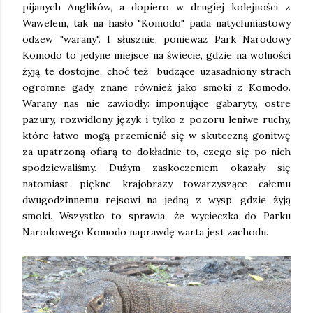
pijanych Anglików, a dopiero w drugiej kolejności z
Wawelem, tak na hasło "Komodo" pada natychmiastowy
odzew "warany". I słusznie, ponieważ Park Narodowy
Komodo to jedyne miejsce na świecie, gdzie na wolności
żyją te dostojne, choć też budzące uzasadniony strach
ogromne gady, znane również jako smoki z Komodo.
Warany nas nie zawiodły: imponujące gabaryty, ostre
pazury, rozwidlony język i tylko z pozoru leniwe ruchy,
które łatwo mogą przemienić się w skuteczną gonitwę
za upatrzoną ofiarą to dokładnie to, czego się po nich
spodziewaliśmy. Dużym zaskoczeniem okazały się
natomiast piękne krajobrazy towarzyszące całemu
dwugodzinnemu rejsowi na jedną z wysp, gdzie żyją
smoki. Wszystko to sprawia, że wycieczka do Parku
Narodowego Komodo naprawdę warta jest zachodu.