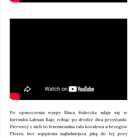
Po opuszczeniu wyspy Rinca łódeczka udaje się w
kierunku Labuan Bajo, robiąc po drodze dwa przystanki.
Pierwszy z nich to fenomenalna rafa koralowa u brzegów
Flores, bez wątpienia najładniejsza, jaką do tej pory