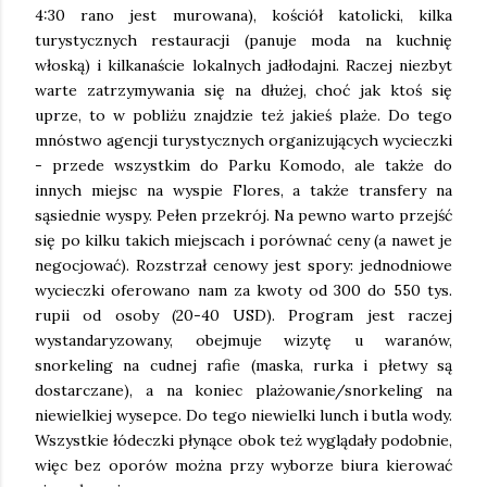
4:30 rano jest murowana), kościół katolicki, kilka
turystycznych restauracji (panuje moda na kuchnię
włoską) i kilkanaście lokalnych jadłodajni. Raczej niezbyt
warte zatrzymywania się na dłużej, choć jak ktoś się
uprze, to w pobliżu znajdzie też jakieś plaże. Do tego
mnóstwo agencji turystycznych organizujących wycieczki
- przede wszystkim do Parku Komodo, ale także do
innych miejsc na wyspie Flores, a także transfery na
sąsiednie wyspy. Pełen przekrój. Na pewno warto przejść
się po kilku takich miejscach i porównać ceny (a nawet je
negocjować). Rozstrzał cenowy jest spory: jednodniowe
wycieczki oferowano nam za kwoty od 300 do 550 tys.
rupii od osoby (20-40 USD). Program jest raczej
wystandaryzowany, obejmuje wizytę u waranów,
snorkeling na cudnej rafie (maska, rurka i płetwy są
dostarczane), a na koniec plażowanie/snorkeling na
niewielkiej wysepce. Do tego niewielki lunch i butla wody.
Wszystkie łódeczki płynące obok też wyglądały podobnie,
więc bez oporów można przy wyborze biura kierować