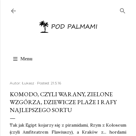
Przejdź do głównej zawartości
≡
Menu
Autor:
Łukasz
Posted:
21.5.16
KOMODO, CZYLI WARANY, ZIELONE
WZGÓRZA, DZIEWICZE PLAŻE I RAFY
NAJLEPSZEGO SORTU
Tak jak Egipt kojarzy się z piramidami, Rzym z Koloseum
(czyli Amfiteatrem Flawiuszy), a Kraków z... hordami