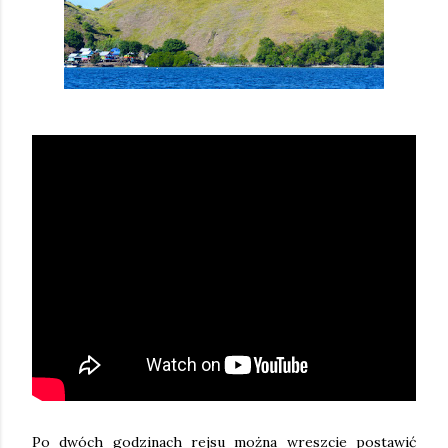
Po dwóch godzinach rejsu można wreszcie postawić