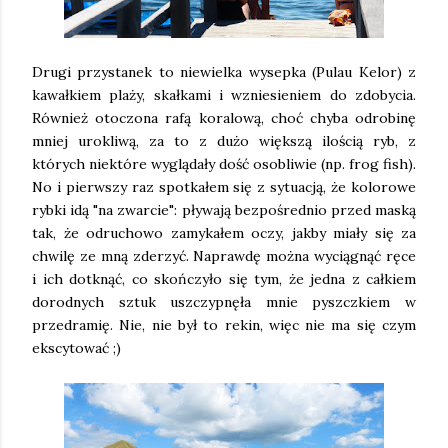
Drugi przystanek to niewielka wysepka (Pulau Kelor) z
kawałkiem plaży, skałkami i wzniesieniem do zdobycia.
Również otoczona rafą koralową, choć chyba odrobinę
mniej urokliwą, za to z dużo większą ilością ryb, z
których niektóre wyglądały dość osobliwie (np. frog fish).
No i pierwszy raz spotkałem się z sytuacją, że kolorowe
rybki idą "na zwarcie": pływają bezpośrednio przed maską
tak, że odruchowo zamykałem oczy, jakby miały się za
chwilę ze mną zderzyć. Naprawdę można wyciągnąć ręce
i ich dotknąć, co skończyło się tym, że jedna z całkiem
dorodnych sztuk uszczypnęła mnie pyszczkiem w
przedramię. Nie, nie był to rekin, więc nie ma się czym
ekscytować ;)