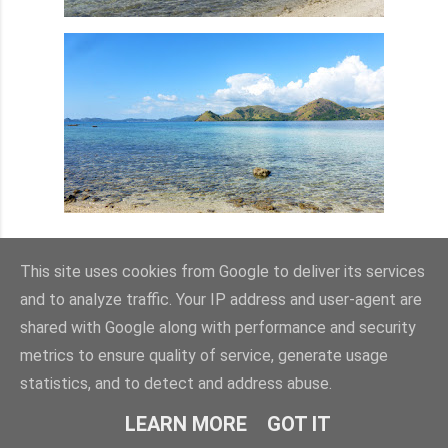
Dobrze, że dopisała nam pogoda, ponieważ mniejszy lub
większy deszcz pojawia się na Flores prawie codziennie
This site uses cookies from Google to deliver its services
(podobno to pora sucha, ale obecność licznych gór
and to analyze traffic. Your IP address and user-agent are
sprawia, że z opierających się na nich chmur pada dość
shared with Google along with performance and security
często). Na szczęście rozpadało się dopiero po godzinie
metrics to ensure quality of service, generate usage
17, więc cała wycieczka była w cudnym słońcu, co
statistics, and to detect and address abuse.
pozwoliło nam się nacieszyć wszystkimi atrakcjami.
LEARN MORE
GOT IT
Jeśli kusi Was spędzenie urlopu w Indonezji, to naprawdę