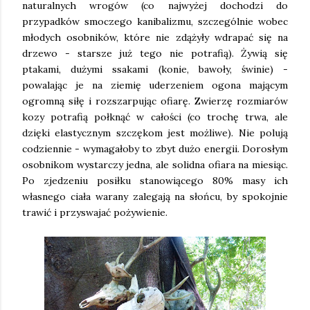
naturalnych wrogów (co najwyżej dochodzi do
przypadków smoczego kanibalizmu, szczególnie wobec
młodych osobników, które nie zdążyły wdrapać się na
drzewo - starsze już tego nie potrafią). Żywią się
ptakami, dużymi ssakami (konie, bawoły, świnie) -
powalając je na ziemię uderzeniem ogona mającym
ogromną siłę i rozszarpując ofiarę. Zwierzę rozmiarów
kozy potrafią połknąć w całości (co trochę trwa, ale
dzięki elastycznym szczękom jest możliwe). Nie polują
codziennie - wymagałoby to zbyt dużo energii. Dorosłym
osobnikom wystarczy jedna, ale solidna ofiara na miesiąc.
Po zjedzeniu posiłku stanowiącego 80% masy ich
własnego ciała warany zalegają na słońcu, by spokojnie
trawić i przyswajać pożywienie.