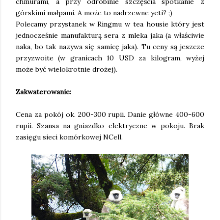
chmurami, a przy odrobinie szczęścia spotkanie z
górskimi małpami. A może to nadrzewne yeti? ;)
Polecamy przystanek w Ringmu w tea housie który jest
jednocześnie manufakturą sera z mleka jaka (a właściwie
naka, bo tak nazywa się samicę jaka). Tu ceny są jeszcze
przyzwoite (w granicach 10 USD za kilogram, wyżej
może być wielokrotnie drożej).
Zakwaterowanie:
Cena za pokój ok. 200-300 rupii. Danie główne 400-600
rupii. Szansa na gniazdko elektryczne w pokoju. Brak
zasięgu sieci komórkowej NCell.