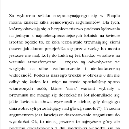
Za wyborem szlaku rozpoczynającego się w Phaplu
można znaleźć kilka sensownych argumentów. Dla tych,
którzy obawiają się o bezpieczeństwo podczas lądowania
na jednym z najniebezpieczniejszych lotnisk na świecie
istotne będzie to, że koła jeepa stale trzymają się ziemi
(nawet jak akurat przejeżdża się przez rzekę, bo mostu
jeszcze nie ma). Loty do Lukli są też bardzo wrażliwe na
warunki atmosferyczne - często są odwoływane ze
względu na silne zachmurzenie i niedostateczną
widoczność. Podczas naszego trekku w okresie 6 dni nie
odbył się żaden lot, więc na trasie spotkaliśmy sporo
wkurzonych osób, które "nasz" wariant wybrały z
przymusu nie mogąc się doczekać na lot (domyślacie się
jakie kwieciste słowa wyrzucali z siebie, gdy drugiego
dnia zobaczyli przelatujący nad głową samolot?). Trzecim
argumentem jest łatwiejsze dostosowanie organizmu do
wysokości. Ok, to nie są jeszcze te najwyższe góry, ale
podczas dodatkowych 3 dni wędrówki wchodzi się na