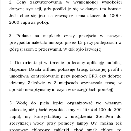
2. Ceny zakwaterowania w wymienionej wysokości
dotyczą sytuacji, gdy posiłki je się w danym tea housie.
Jeśli chce się jeść na zewnątrz, cena skacze do 1000-
2000 rupii za pokój.
3. Podane na mapkach czasy przejścia w naszym
przypadku należało mnożyć przez 1,5 przy podejściach w
górę (razem z przerwami). W dół było łatwiej :)
4. Do orientacji w terenie polecamy aplikację mobilną
Maps.me. Działa offline, pokazuje trasę, także jej profil i
umożliwia kontrolowanie przy pomocy GPS, czy dobrze
idziemy. Zaledwie w 2 miejscach wyznaczała trasę w
sposób nieoptymalny (o czym w szczegółach poniżej)
5. Wodę do picia lepiej organizować we własnym
zakresie, niż płacić wysokie ceny za litr (od 100 do 300
rupii); my korzystaliśmy z urządzenia SteriPen do
sterylizacji wody przy pomocy lampy UV, można też
stosować chlorowe tabletki, choć smak chloru to