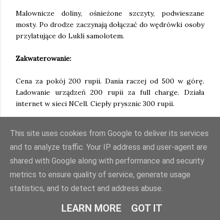
Malownicze doliny, ośnieżone szczyty, podwieszane
mosty. Po drodze zaczynają dołączać do wędrówki osoby
przylatujące do Lukli samolotem.
Zakwaterowanie:
Cena za pokój 200 rupii. Dania raczej od 500 w górę.
Ładowanie urządzeń 200 rupii za full charge. Działa
internet w sieci NCell. Ciepły prysznic 300 rupii.
This site uses cookies from Google to deliver its services
and to analyze traffic. Your IP address and user-agent are
shared with Google along with performance and security
metrics to ensure quality of service, generate usage
statistics, and to detect and address abuse.
LEARN MORE
GOT IT