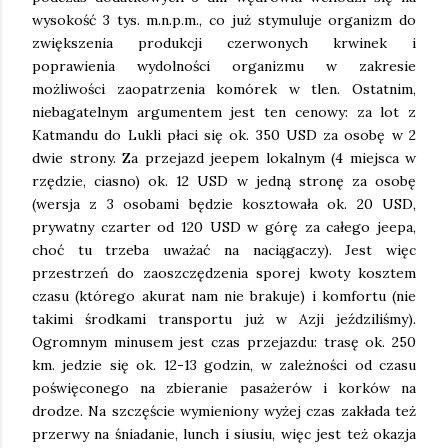
wysokość 3 tys. m.n.p.m., co już stymuluje organizm do
zwiększenia produkcji czerwonych krwinek i
poprawienia wydolności organizmu w zakresie
możliwości zaopatrzenia komórek w tlen. Ostatnim,
niebagatelnym argumentem jest ten cenowy: za lot z
Katmandu do Lukli płaci się ok. 350 USD za osobę w 2
dwie strony. Za przejazd jeepem lokalnym (4 miejsca w
rzędzie, ciasno) ok. 12 USD w jedną stronę za osobę
(wersja z 3 osobami będzie kosztowała ok. 20 USD,
prywatny czarter od 120 USD w górę za całego jeepa,
choć tu trzeba uważać na naciągaczy). Jest więc
przestrzeń do zaoszczędzenia sporej kwoty kosztem
czasu (którego akurat nam nie brakuje) i komfortu (nie
takimi środkami transportu już w Azji jeździliśmy).
Ogromnym minusem jest czas przejazdu: trasę ok. 250
km. jedzie się ok. 12-13 godzin, w zależności od czasu
poświęconego na zbieranie pasażerów i korków na
drodze. Na szczęście wymieniony wyżej czas zakłada też
przerwy na śniadanie, lunch i siusiu, więc jest też okazja