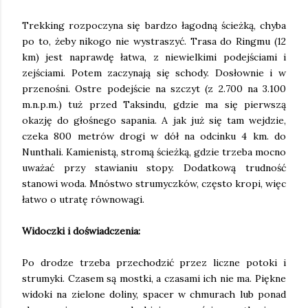
Trekking rozpoczyna się bardzo łagodną ścieżką, chyba
po to, żeby nikogo nie wystraszyć. Trasa do Ringmu (12
km) jest naprawdę łatwa, z niewielkimi podejściami i
zejściami. Potem zaczynają się schody. Dosłownie i w
przenośni. Ostre podejście na szczyt (z 2.700 na 3.100
m.n.p.m.) tuż przed Taksindu, gdzie ma się pierwszą
okazję do głośnego sapania. A jak już się tam wejdzie,
czeka 800 metrów drogi w dół na odcinku 4 km. do
Nunthali. Kamienistą, stromą ścieżką, gdzie trzeba mocno
uważać przy stawianiu stopy. Dodatkową trudność
stanowi woda. Mnóstwo strumyczków, często kropi, więc
łatwo o utratę równowagi.
Widoczki i doświadczenia:
Po drodze trzeba przechodzić przez liczne potoki i
strumyki. Czasem są mostki, a czasami ich nie ma. Piękne
widoki na zielone doliny, spacer w chmurach lub ponad