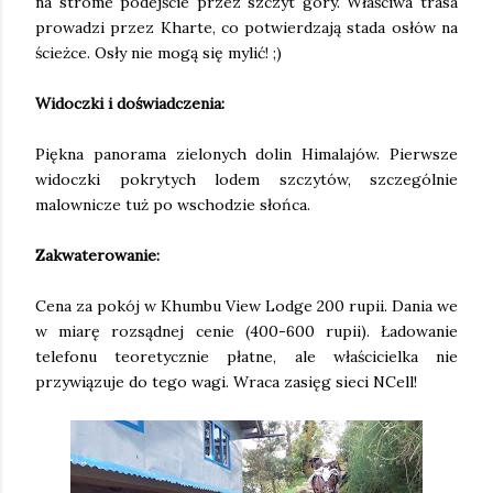
na strome podejście przez szczyt góry. Właściwa trasa
prowadzi przez Kharte, co potwierdzają stada osłów na
ścieżce. Osły nie mogą się mylić! ;)
Widoczki i doświadczenia:
Piękna panorama zielonych dolin Himalajów. Pierwsze
widoczki pokrytych lodem szczytów, szczególnie
malownicze tuż po wschodzie słońca.
Zakwaterowanie:
Cena za pokój w Khumbu View Lodge 200 rupii. Dania we
w miarę rozsądnej cenie (400-600 rupii). Ładowanie
telefonu teoretycznie płatne, ale właścicielka nie
przywiązuje do tego wagi. Wraca zasięg sieci NCell!