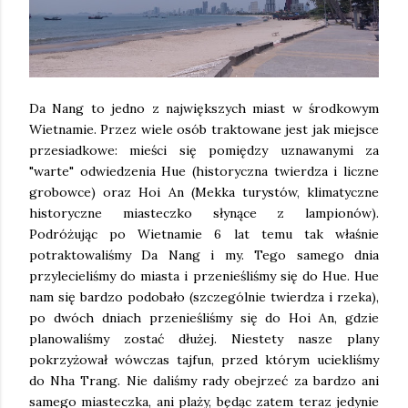
Da Nang to jedno z największych miast w środkowym
Wietnamie. Przez wiele osób traktowane jest jak miejsce
przesiadkowe: mieści się pomiędzy uznawanymi za
"warte" odwiedzenia Hue (historyczna twierdza i liczne
grobowce) oraz Hoi An (Mekka turystów, klimatyczne
historyczne miasteczko słynące z lampionów).
Podróżując po Wietnamie 6 lat temu tak właśnie
potraktowaliśmy Da Nang i my. Tego samego dnia
przylecieliśmy do miasta i przenieśliśmy się do Hue. Hue
nam się bardzo podobało (szczególnie twierdza i rzeka),
po dwóch dniach przenieśliśmy się do Hoi An, gdzie
planowaliśmy zostać dłużej. Niestety nasze plany
pokrzyżował wówczas tajfun, przed którym uciekliśmy
do Nha Trang. Nie daliśmy rady obejrzeć za bardzo ani
samego miasteczka, ani plaży, będąc zatem teraz jedynie