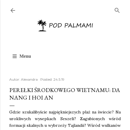
Przejdź do głównej zawartości
≡
Menu
Autor:
Alexandra
Posted:
24.5.19
PEREŁKI ŚRODKOWEGO WIETNAMU: DA
NANG I HOI AN
Gdzie szukalibyście najpiękniejszych plaż na świecie? Na
urokliwych wysepkach Seszeli? Zagubionych wśród
formacji skalnych u wybrzeży Tajlandii? Wśród wulkanów