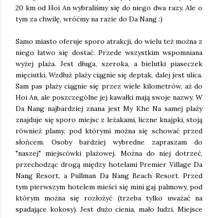
20 km od Hoi An wybraliśmy się do niego dwa razy. Ale o
tym za chwilę, wróćmy na razie do Da Nang :)
Samo miasto oferuje sporo atrakcji, do wielu też można z
niego łatwo się dostać. Przede wszystkim wspomniana
wyżej plaża. Jest długa, szeroka, a bielutki piaseczek
mięciutki. Wzdłuż plaży ciągnie się deptak, dalej jest ulica.
Sam pas plaży ciągnie się przez wiele kilometrów, aż do
Hoi An, ale poszczególne jej kawałki mają swoje nazwy. W
Da Nang najbardziej znana jest My Khe Na samej plaży
znajduje się sporo miejsc z leżakami, liczne knajpki, stoją
również plamy, pod którymi można się schować przed
słońcem. Osoby bardziej wybredne zapraszam do
"naszej" miejscówki plażowej. Można do niej dotrzeć,
przechodząc drogą między hotelami Premier Village Da
Nang Resort, a Pullman Da Nang Beach Resort. Przed
tym pierwszym hotelem mieści się mini gaj palmowy, pod
którym można się rozłożyć (trzeba tylko uważać na
spadające kokosy). Jest dużo cienia, mało ludzi. Miejsce