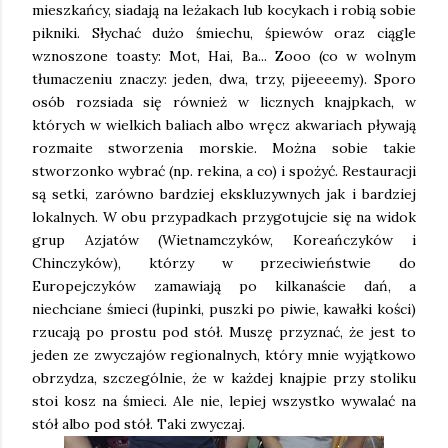
mieszkańcy, siadają na leżakach lub kocykach i robią sobie
pikniki. Słychać dużo śmiechu, śpiewów oraz ciągle
wznoszone toasty: Mot, Hai, Ba... Zooo (co w wolnym
tłumaczeniu znaczy: jeden, dwa, trzy, pijeeeemy). Sporo
osób rozsiada się również w licznych knajpkach, w
których w wielkich baliach albo wręcz akwariach pływają
rozmaite stworzenia morskie. Można sobie takie
stworzonko wybrać (np. rekina, a co) i spożyć. Restauracji
są setki, zarówno bardziej ekskluzywnych jak i bardziej
lokalnych. W obu przypadkach przygotujcie się na widok
grup Azjatów (Wietnamczyków, Koreańczyków i
Chinczyków), którzy w przeciwieństwie do
Europejczyków zamawiają po kilkanaście dań, a
niechciane śmieci (łupinki, puszki po piwie, kawałki kości)
rzucają po prostu pod stół. Muszę przyznać, że jest to
jeden ze zwyczajów regionalnych, który mnie wyjątkowo
obrzydza, szczególnie, że w każdej knajpie przy stoliku
stoi kosz na śmieci. Ale nie, lepiej wszystko wywalać na
stół albo pod stół. Taki zwyczaj.