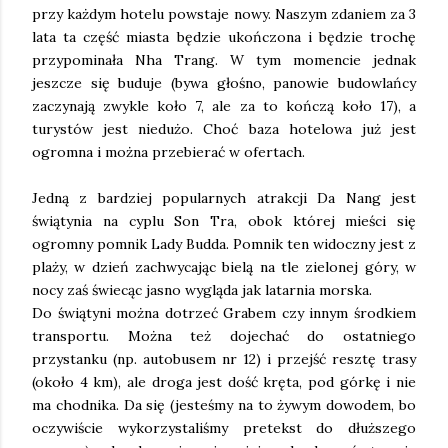
przy każdym hotelu powstaje nowy. Naszym zdaniem za 3
lata ta część miasta będzie ukończona i będzie trochę
przypominała Nha Trang. W tym momencie jednak
jeszcze się buduje (bywa głośno, panowie budowlańcy
zaczynają zwykle koło 7, ale za to kończą koło 17), a
turystów jest niedużo. Choć baza hotelowa już jest
ogromna i można przebierać w ofertach.
Jedną z bardziej popularnych atrakcji Da Nang jest
świątynia na cyplu Son Tra, obok której mieści się
ogromny pomnik Lady Budda. Pomnik ten widoczny jest z
plaży, w dzień zachwycając bielą na tle zielonej góry, w
nocy zaś świecąc jasno wygląda jak latarnia morska.
Do świątyni można dotrzeć Grabem czy innym środkiem
transportu. Można też dojechać do ostatniego
przystanku (np. autobusem nr 12) i przejść resztę trasy
(około 4 km), ale droga jest dość kręta, pod górkę i nie
ma chodnika. Da się (jesteśmy na to żywym dowodem, bo
oczywiście wykorzystaliśmy pretekst do dłuższego