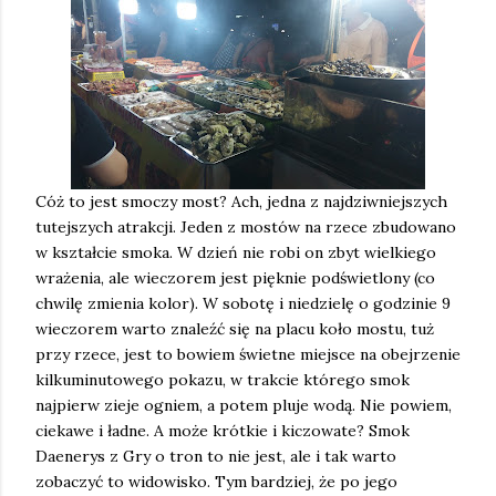
Cóż to jest smoczy most? Ach, jedna z najdziwniejszych
tutejszych atrakcji. Jeden z mostów na rzece zbudowano
w kształcie smoka. W dzień nie robi on zbyt wielkiego
wrażenia, ale wieczorem jest pięknie podświetlony (co
chwilę zmienia kolor). W sobotę i niedzielę o godzinie 9
wieczorem warto znaleźć się na placu koło mostu, tuż
przy rzece, jest to bowiem świetne miejsce na obejrzenie
kilkuminutowego pokazu, w trakcie którego smok
najpierw zieje ogniem, a potem pluje wodą. Nie powiem,
ciekawe i ładne. A może krótkie i kiczowate? Smok
Daenerys z Gry o tron to nie jest, ale i tak warto
zobaczyć to widowisko. Tym bardziej, że po jego