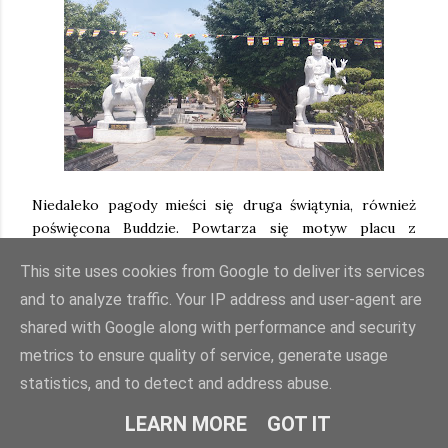
Niedaleko pagody mieści się druga świątynia, również
poświęcona Buddzie. Powtarza się motyw placu z
licznymi roślinkami w fantazyjnych doniczkach oraz
This site uses cookies from Google to deliver its services
posągów, do samej świątyni też można zajrzeć. Stojące
wewnątrz posągi są dla odmiany drewniane, ale nadal
and to analyze traffic. Your IP address and user-agent are
przedstawiają różne oblicza Buddy (jak mniemam).
shared with Google along with performance and security
metrics to ensure quality of service, generate usage
statistics, and to detect and address abuse.
LEARN MORE
GOT IT